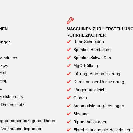
NEN
MASCHINEN ZUR HERSTELLUN
ROHRHEIZKÖRPER
Rohr-Schneiden
tungen
Spiralen-Herstellung
Spiralen-Schweißen
ie mit uns
MgO-Füllung
News
keit
Füllung- Automatisierung
wing
Durchmesser-Reduzierung
x
Längenausgleich
keitsberichts
Glühen
m Datenschutz
Automatisierung-Lösungen
Biegung
ung personenbezogener Daten
Rippenheizkörper
e Verkaufsbedingungen
Einrohr- und ovale Heizelement