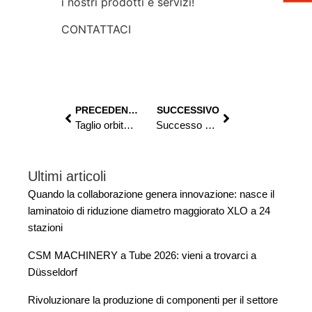
i nostri prodotti e servizi!
CONTATTACI
PRECEDENTE
SUCCESSIVO
Taglio orbitale: precisione e qualità per le tue resistenze elettriche
Successo su misura: la soluzione personalizzata di CSM Machinery per WIP Industries Sweden
Ultimi articoli
Quando la collaborazione genera innovazione: nasce il
laminatoio di riduzione diametro maggiorato XLO a 24
stazioni
CSM MACHINERY a Tube 2026: vieni a trovarci a
Düsseldorf
Rivoluzionare la produzione di componenti per il settore