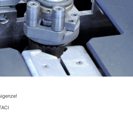
sigenze!
TACI