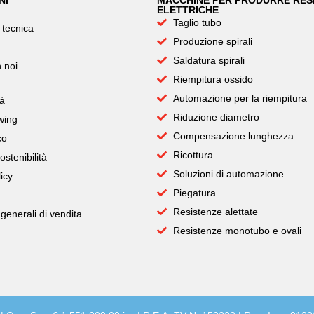
NI
MACCHINE PER PRODURRE RES
ELETTRICHE
Taglio tubo
 tecnica
Produzione spirali
Saldatura spirali
 noi
Riempitura ossido
Automazione per la riempitura
tà
Riduzione diametro
wing
Compensazione lunghezza
co
Ricottura
ostenibilità
Soluzioni di automazione
icy
Piegatura
Resistenze alettate
generali di vendita
Resistenze monotubo e ovali