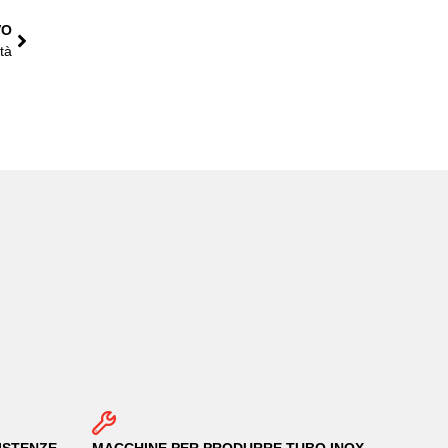
VO
tà