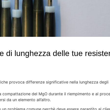
e di lunghezza delle tue resist
riche provoca differenze significative nella lunghezza degli
lla compattazione del MgO durante il riempimento e al proc
si da un elemento all’altro.
o è un problema comune perchè deve essere garantito al clie