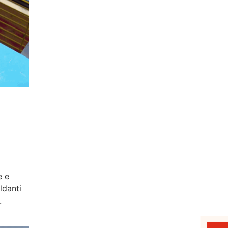
l
e e
ldanti
.