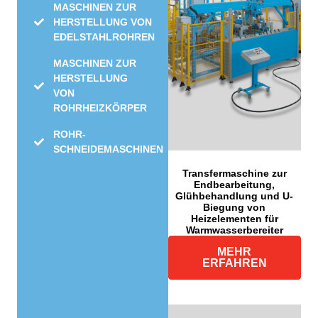
MASCHINEN ZUR
HERSTELLUNG VON
EDELSTAHLROHREN
MASCHINEN ZUR
HERSTELLUNG
VON
ROHRHEIZKÖRPER
ROHR-
SCHNEIDEMASCHINEN
Transfermaschine zur
Endbearbeitung,
Glühbehandlung und U-
Biegung von
Heizelementen für
Warmwasserbereiter
MEHR
ERFAHREN