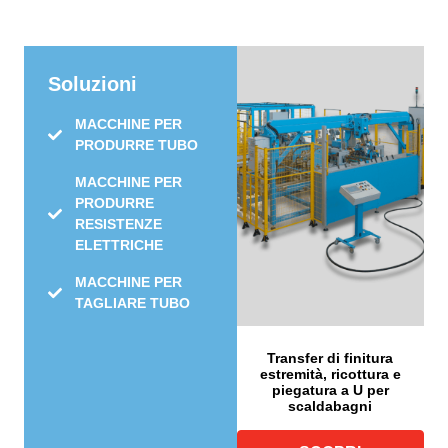
Soluzioni
MACCHINE PER
PRODURRE TUBO
MACCHINE PER
PRODURRE
RESISTENZE
ELETTRICHE
MACCHINE PER
TAGLIARE TUBO
Transfer di finitura
estremità, ricottura e
piegatura a U per
scaldabagni