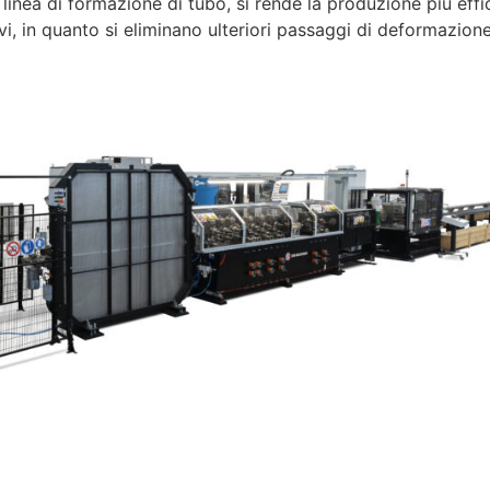
a linea di formazione di tubo, si rende la produzione più effi
i, in quanto si eliminano ulteriori passaggi di deformazion