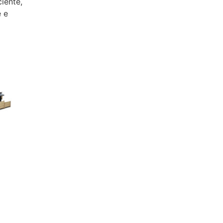
ciente,
e e