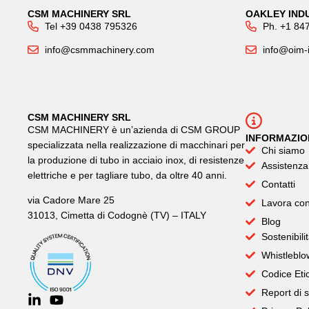
CSM MACHINERY SRL
OAKLEY INDU
Tel +39 0438 795326
Ph. +1 84
info@csmmachinery.com
info@oim-
CSM MACHINERY SRL
CSM MACHINERY è un’azienda di CSM GROUP
INFORMAZIO
specializzata nella realizzazione di macchinari per
Chi siamo
la produzione di tubo in acciaio inox, di resistenze
Assistenza
elettriche e per tagliare tubo, da oltre 40 anni.
Contatti
via Cadore Mare 25
Lavora con
31013, Cimetta di Codognè (TV) – ITALY
Blog
Sostenibili
Whistleblo
Codice Eti
Report di s