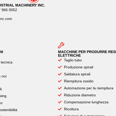
STRIAL MACHINERY INC.
7 966 0052
inc.com
NI
MACCHINE PER PRODURRE RES
ELETTRICHE
Taglio tubo
 tecnica
Produzione spirali
Saldatura spirali
 noi
Riempitura ossido
Automazione per la riempitura
tà
Riduzione diametro
wing
Compensazione lunghezza
co
Ricottura
ostenibilità
Soluzioni di automazione