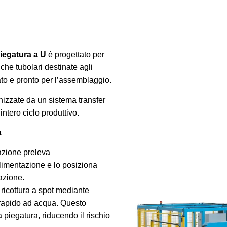
piegatura a U
è progettato per
iche tubolari destinate agli
o e pronto per l’assemblaggio.
onizzate da un sistema transfer
tero ciclo produttivo.
a
azione preleva
limentazione e lo posiziona
razione.
ricottura a spot mediante
 rapido ad acqua. Questo
 piegatura, riducendo il rischio