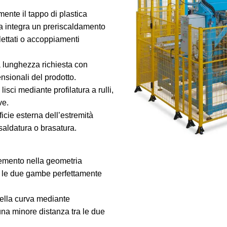
ente il tappo di plastica
ema integra un preriscaldamento
ilettati o accoppiamenti
la lunghezza richiesta con
ensionali del prodotto.
isci mediante profilatura a rulli,
ve.
ficie esterna dell’estremità
saldatura o brasatura.
emento nella geometria
ne le due gambe perfettamente
della curva mediante
na minore distanza tra le due