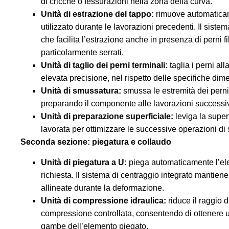
di cricche o fessurazioni nella zona della curva.
Unità di estrazione del tappo:
rimuove automaticam
utilizzato durante le lavorazioni precedenti. Il sist
che facilita l’estrazione anche in presenza di perni f
particolarmente serrati.
Unità di taglio dei perni terminali:
taglia i perni al
elevata precisione, nel rispetto delle specifiche dim
Unità di smussatura:
smussa le estremità dei perni l
preparando il componente alle lavorazioni successi
Unità di preparazione superficiale:
leviga la super
lavorata per ottimizzare le successive operazioni di 
Seconda sezione: piegatura e collaudo
Unità di piegatura a U:
piega automaticamente l’el
richiesta. Il sistema di centraggio integrato mantie
allineate durante la deformazione.
Unità di compressione idraulica:
riduce il raggio 
compressione controllata, consentendo di ottenere u
gambe dell’elemento piegato.